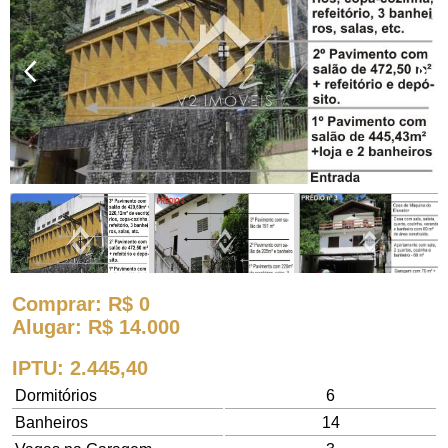
Comprar
: R$ 0
Alugar
: R$ 14.000
IPTU
: 2.445,40
Dormitórios
6
Banheiros
14