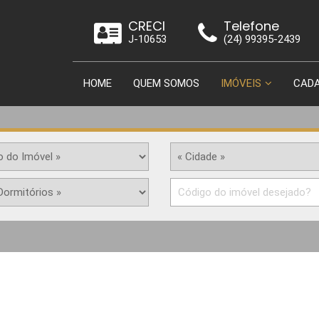
CRECI
Telefone
J-10653
(24) 99395-2439
HOME
QUEM SOMOS
IMÓVEIS
CADA