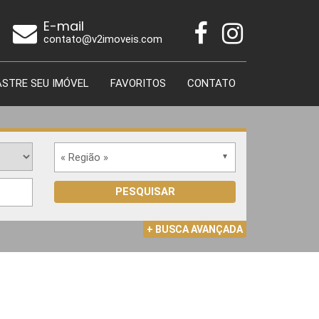
E-mail
contato@v2imoveis.com
STRE SEU IMÓVEL
FAVORITOS
CONTATO
« Região »
PESQUISAR
+ BUSCA AVANÇADA