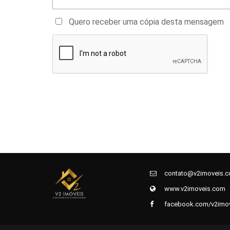
Quero receber uma cópia desta mensagem
contato@v2imoveis.
www.v2imoveis.com
facebook.com/v2imo