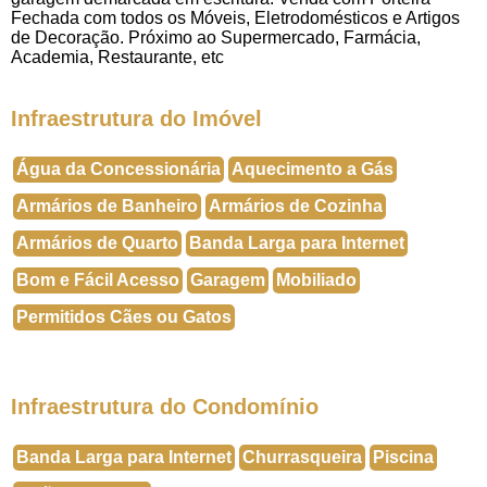
Fechada com todos os Móveis, Eletrodomésticos e Artigos
de Decoração. Próximo ao Supermercado, Farmácia,
Academia, Restaurante, etc
Infraestrutura do Imóvel
Água da Concessionária
Aquecimento a Gás
Armários de Banheiro
Armários de Cozinha
Armários de Quarto
Banda Larga para Internet
Bom e Fácil Acesso
Garagem
Mobiliado
Permitidos Cães ou Gatos
Infraestrutura do Condomínio
Banda Larga para Internet
Churrasqueira
Piscina