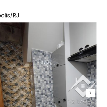
polis/RJ
›