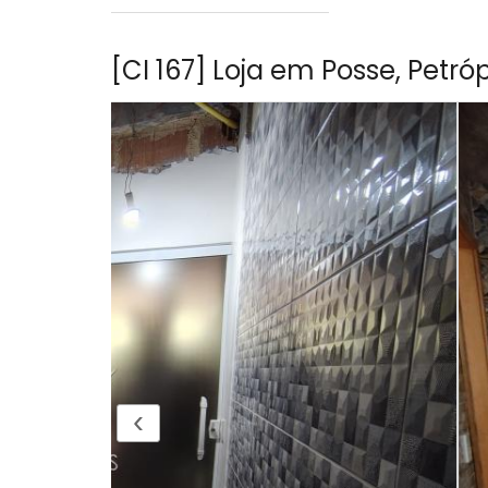
[CI 167] Loja em Posse, Petró
‹