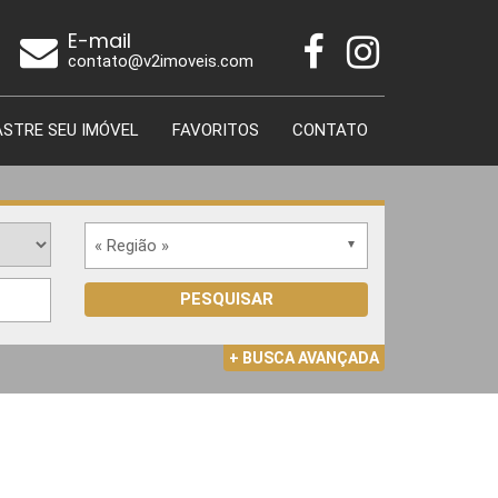
E-mail
contato@v2imoveis.com
STRE SEU IMÓVEL
FAVORITOS
CONTATO
« Região »
PESQUISAR
+ BUSCA AVANÇADA