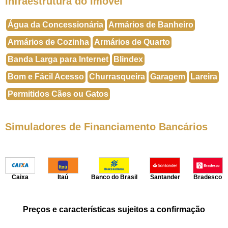
Infraestrutura do Imóvel
Água da Concessionária
Armários de Banheiro
Armários de Cozinha
Armários de Quarto
Banda Larga para Internet
Blindex
Bom e Fácil Acesso
Churrasqueira
Garagem
Lareira
Permitidos Cães ou Gatos
Simuladores de Financiamento Bancários
Caixa
Itaú
Banco do Brasil
Santander
Bradesco
Preços e características sujeitos a confirmação