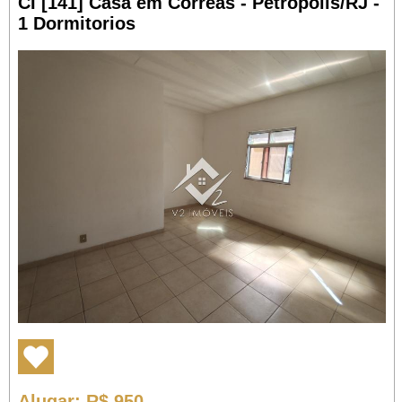
CI [141] Casa em Corrêas - Petrópolis/RJ -
1 Dormitorios
Alugar
: R$ 950