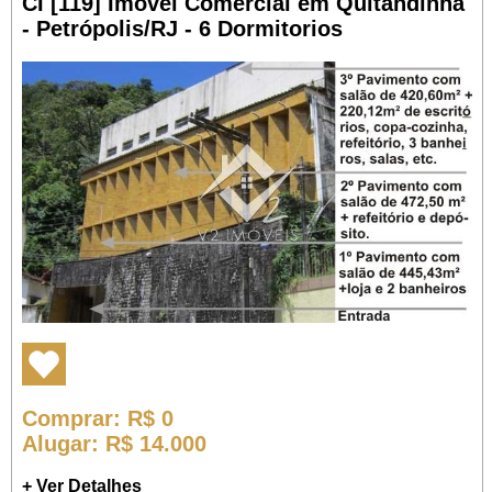
CI [119] Imóvel Comercial em Quitandinha
- Petrópolis/RJ - 6 Dormitorios
Comprar
: R$ 0
Alugar
: R$ 14.000
+ Ver Detalhes