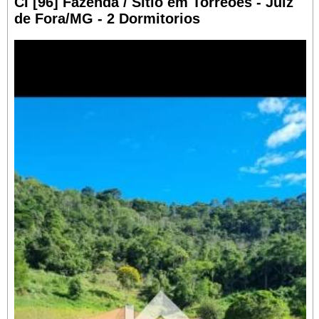
CI [96] Fazenda / Sítio em Torreões - Juiz
de Fora/MG - 2 Dormitorios