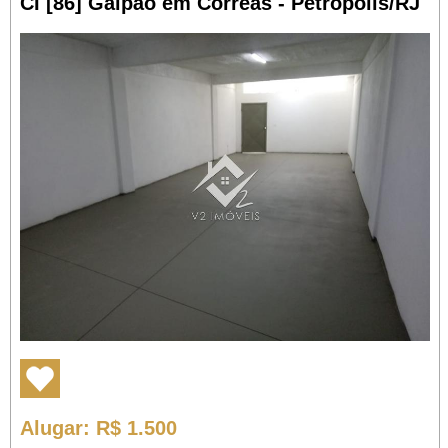
CI [86] Galpão em Corrêas - Petrópolis/RJ
Alugar
: R$ 1.500