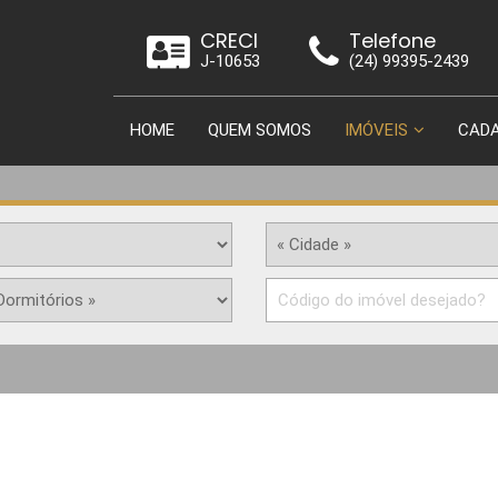
CRECI
Telefone
J-10653
(24) 99395-2439
HOME
QUEM SOMOS
IMÓVEIS
CADA