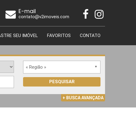
E-mail
contato@v2imoveis.com
STRE SEU IMÓVEL
FAVORITOS
CONTATO
« Região »
PESQUISAR
+ BUSCA AVANÇADA