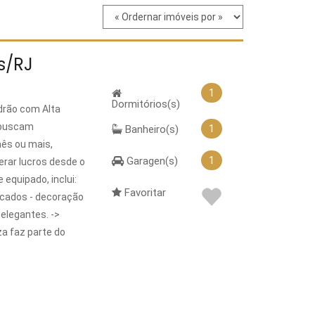
is/RJ
1
Dormitórios(s)
drão com Alta
e buscam
1
Banheiro(s)
mês ou mais,
1
Garagen(s)
rar lucros desde o
quipado, inclui:
Favoritar
ticados - decoração
 elegantes. ->
za faz parte do
 para os hóspedes. -
 dentro do
 fácil acesso a
O -> -> Lazer e