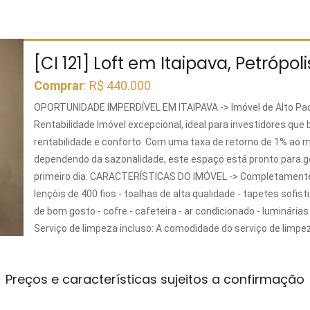
[CI 121] Loft em Itaipava, Petrópol
Comprar
: R$ 440.000
OPORTUNIDADE IMPERDÍVEL EM ITAIPAVA -> Imóvel de Alto Pa
Rentabilidade Imóvel excepcional, ideal para investidores qu
rentabilidade e conforto. Com uma taxa de retorno de 1% ao 
dependendo da sazonalidade, este espaço está pronto para ge
primeiro dia. CARACTERÍSTICAS DO IMÓVEL -> Completamente e
lençóis de 400 fios - toalhas de alta qualidade - tapetes sofis
de bom gosto - cofre - cafeteira - ar condicionado - luminárias
Serviço de limpeza incluso: A comodidade do serviço de limpe
condomínio, garantindo que o imóvel esteja sempre impecável
> Localização privilegiada: Situado na melhor área de Itaipava,
Preços e características sujeitos a confirmação
condomínio mais desejado pelos turistas, este imóvel oferece
todas as atrações da região. CARACTERÍSTICAS DO CONDOMÍNI